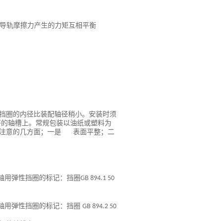
导轨摩擦力产生的力矩互相平衡
挡圈的内径比装配轴径稍小。安装时须
的轴槽上。常规包装以油纸或塑料为
注意的几方面；一是 表面平整；二
轴用弹性挡圈的标记：挡圈
GB 894.1 50
轴用弹性挡圈的标记：挡圈
GB 894.2 50