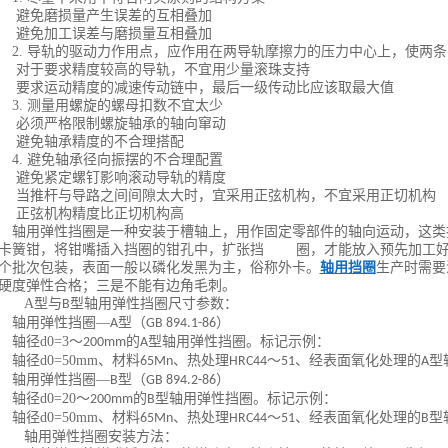
避免磨损量产生误差的互相叠加
避免加工误差与磨损量互相叠加
2.
导轨的驱动力作用点，应作用在两导轨摩擦力的压力中心上，使两条
对于要求精度较高的导轨，不宜用少量滚珠支持
要求运动精度的减速传动链中，最后一级传动比应该取最大值
3.
测量用螺旋的螺母扣数不宜太少
必须严格限制螺旋轴承的轴向窜动
避免轴承精度的不合理搭配
4.
避免轴承径向振摆的不合理配置
避免紧定螺钉影响滚动导轨的精度
当推杆与导路之间间隙太大时，宜采用正弦机构，不宜采用正切机构
正弦机构精度比正切机构高
轴用弹性挡圈是一种安装于槽轴上，用作固定零部件的轴向运动，这类
卡簧钳，将钳嘴插入挡圈的钳孔中，扩张挡 圈，才能放入预先加工好
个批次包装，表面一般以磷化发黑为主，俗称外卡。
轴用挡圈
生产时需要
硬度弹性合格；三是不能有边角毛刺。
A
型与
型轴用弹性挡圈尺寸参数：
B
轴用弹性挡圈
—
型（
）
A
GB 894.1-86
轴径
d0=3
～
的
型轴用弹性挡圈。标记示例：
200mm
A
轴径
d0=50mm
、材料
、热处理
～
、经表面氧化处理的
型
65Mn
HRC44
51
A
轴用弹性挡圈
—
型（
）
B
GB 894.2-86
轴径
d0=20
～
的
型轴用弹性挡圈。标记示例：
200mm
B
轴径
d0=50mm
、材料
、热处理
～
、经表面氧化处理的
型
65Mn
HRC44
51
B
轴用弹性挡圈安装方法：