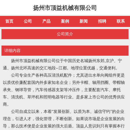
扬州市顶益机械有限公司
首页
公司
产品
案例
新闻
招聘
联系
公司简介
详细内容
扬州市顶益机械有限公司位于中国历史名城扬州东郊,京沪、宁
通、扬州北环高速的交汇地段--江都。地理位置优越，交通便利。
公司专业生产各种高压清洗机配件；尤其进出水单向阀组件更是
以质优价廉配套国内外多家知名企业；另外
卡帽、轴用挡圈、带帽轴
承夹、钢球导管
，
汽车传感器支架
等冲压件，主要配套汽车、摩托
车、清洗机、草坪机和照明电器等行业。是多家上市公司的优秀供应
商。
公司自成立以来，本着“发展创新、以质为本、诚信守约”的企业
理念，引进人才，强化管理，不断创新。如果说市场是企业发展的向
导，那么技术便是企业发展的强大后盾。顶益人意识到只有掌握本行